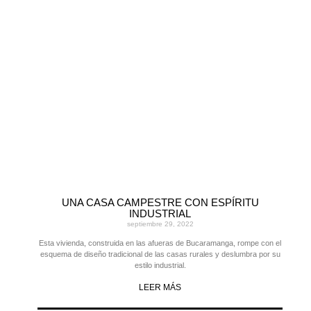
UNA CASA CAMPESTRE CON ESPÍRITU
INDUSTRIAL
septiembre 29, 2022
Esta vivienda, construida en las afueras de Bucaramanga, rompe con el
esquema de diseño tradicional de las casas rurales y deslumbra por su
estilo industrial.
LEER MÁS