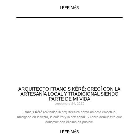
LEER MÁS
ARQUITECTO FRANCIS KÉRÉ: CRECÍ CON LA
ARTESANÍA LOCAL Y TRADICIONAL SIENDO
PARTE DE MI VIDA
septiembre 24, 2025
Francis Kéré reivindica la arquitectura como un acto colectivo,
arraigado en la tierra, la cultura y lo artesanal. Su obra demuestra que
construir con el alma es posible.
LEER MÁS