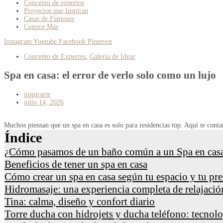
Concepto de expertos
Proyectos que Inspiran
Casas de Famosos
Conoce Más
Instagram
Youtube
Facebook
Pinterest
Concepto de Expertos
,
Galería de Ideas
Spa en casa: el error de verlo solo como un lujo
inspirarte
julio 14, 2026
Muchos piensan que un spa en casa es solo para residencias top. Aquí te conta
Índice
¿Cómo pasamos de un baño común a un Spa en cas
Beneficios de tener un spa en casa
Cómo crear un spa en casa según tu espacio y tu pr
Hidromasaje: una experiencia completa de relajació
Tina: calma, diseño y confort diario
Torre ducha con hidrojets y ducha teléfono: tecnolo