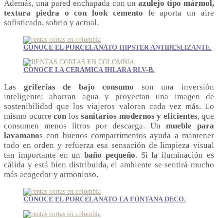
Además, una pared enchapada con un
azulejo tipo mármol,
textura piedra o con look cemento
le aporta un aire
sofisticado, sobrio y actual.
CONOCE EL PORCELANATO HIPSTER ANTIDESLIZANTE.
CONOCE LA CERÁMICA IHLARA RLV-B.
Las
griferías de bajo consumo
son una inversión
inteligente; ahorran agua y proyectan una imagen de
sostenibilidad que los viajeros valoran cada vez más. Lo
mismo ocurre
con
los
sanitarios modernos y eficientes
, que
consumen menos litros por descarga. Un
mueble para
lavamano
s con buenos compartimentos ayuda a mantener
todo en orden y refuerza esa sensación de limpieza visual
tan importante en un
baño pequeño
. Si la iluminación es
cálida y está bien distribuida, el ambiente se sentirá mucho
más acogedor y armonioso.
CONOCE EL PORCELANATO LA FONTANA DECO.