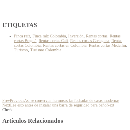
ETIQUETAS
Finca raíz
,
Finca raíz Colombia
,
Inversión
,
Rentas cortas
,
Rentas
cortas Bogotá
,
Rentas cortas Cali
,
Rentas cortas Cartagena
,
Rentas
cortas Colombia
,
Rentas cortas en Colombia
,
Rentas cortas Medellín
,
Turismo
,
Turismo Colombia
Prev
Previous
Así se conservan hermosas las fachadas de casas modernas
Next
Lee esto antes de instalar una barra de seguridad para baño
Next
Check
Artículos Relacionados