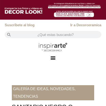
Suscríbete al blog
Ir a Decorceramica
GALERÍA DE IDEAS
,
NOVEDADES
,
TENDENCIAS