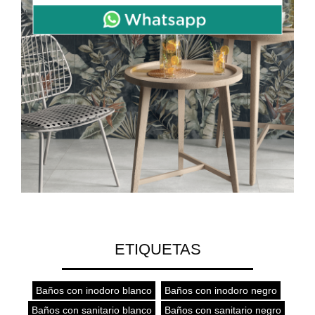
ETIQUETAS
Baños con inodoro blanco
,
Baños con inodoro negro
,
Baños con sanitario blanco
,
Baños con sanitario negro
,