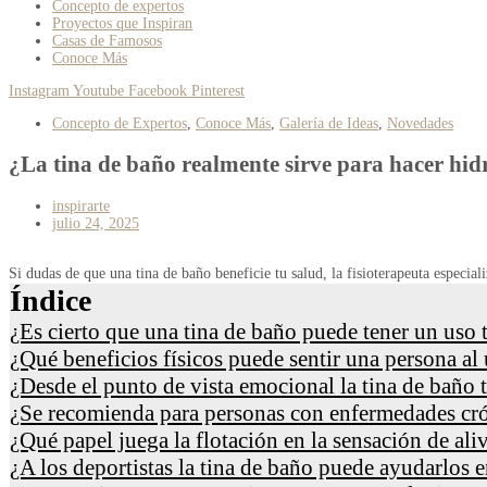
Concepto de expertos
Proyectos que Inspiran
Casas de Famosos
Conoce Más
Instagram
Youtube
Facebook
Pinterest
Concepto de Expertos
,
Conoce Más
,
Galería de Ideas
,
Novedades
¿La tina de baño realmente sirve para hacer hid
inspirarte
julio 24, 2025
Si dudas de que una tina de baño beneficie tu salud, la fisioterapeuta especiali
Índice
¿Es cierto que una tina de baño puede tener un uso 
¿Qué beneficios físicos puede sentir una persona al 
¿Desde el punto de vista emocional la tina de baño 
¿Se recomienda para personas con enfermedades cr
¿Qué papel juega la flotación en la sensación de ali
¿A los deportistas la tina de baño puede ayudarlos 