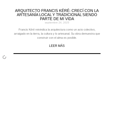
ARQUITECTO FRANCIS KÉRÉ: CRECÍ CON LA
ARTESANÍA LOCAL Y TRADICIONAL SIENDO
PARTE DE MI VIDA
septiembre 24, 2025
Francis Kéré reivindica la arquitectura como un acto colectivo,
arraigado en la tierra, la cultura y lo artesanal. Su obra demuestra que
construir con el alma es posible.
LEER MÁS