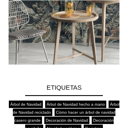
ETIQUETAS
Árbol de Navidad
,
Árbol de Navidad hecho a mano
,
Árbol
de Navidad reciclado
,
Cómo hacer un árbol de navidad
casero grande
,
Decoración de Navidad
,
Decoración