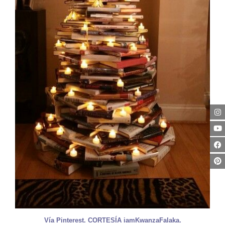
Vía Pinterest. CORTESÍA iamKwanzaFalaka.