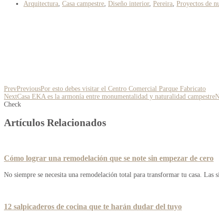
Arquitectura
,
Casa campestre
,
Diseño interior
,
Pereira
,
Proyectos de nu
Prev
Previous
Por esto debes visitar el Centro Comercial Parque Fabricato
Next
Casa EKA es la armonía entre monumentalidad y naturalidad campestre
N
Check
Artículos Relacionados
Cómo lograr una remodelación que se note sin empezar de cero
No siempre se necesita una remodelación total para transformar tu casa. Las s
12 salpicaderos de cocina que te harán dudar del tuyo