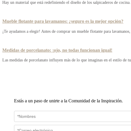
Hay un material que está redefiniendo el diseño de los salpicaderos de cocina
Mueble flotante para lavamanos: ¿seguro es la mejor opción?
¡Te ayudamos a elegir! Antes de comprar un mueble flotante para lavamanos, 
Medidas de porcelanato: ¡ojo, no todas funcionan igual!
Las medidas de porcelanato influyen más de lo que imaginas en el estilo de tu
Estás a un paso de unirte a la Comunidad de la Inspiración.