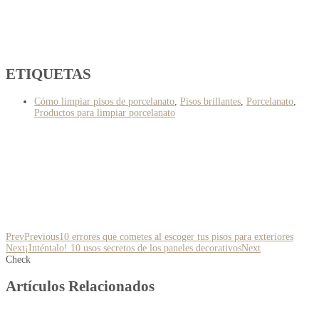
ETIQUETAS
Cómo limpiar pisos de porcelanato
,
Pisos brillantes
,
Porcelanato
,
Productos para limpiar porcelanato
Prev
Previous
10 errores que cometes al escoger tus pisos para exteriores
Next
¡Inténtalo! 10 usos secretos de los paneles decorativos
Next
Check
Artículos Relacionados