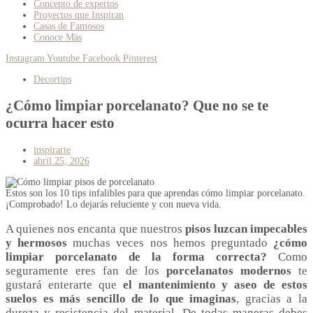
Concepto de expertos
Proyectos que Inspiran
Casas de Famosos
Conoce Más
Instagram
Youtube
Facebook
Pinterest
Decortips
¿Cómo limpiar porcelanato? Que no se te
ocurra hacer esto
inspirarte
abril 25, 2026
Estos son los 10 tips infalibles para que aprendas cómo limpiar porcelanato.
¡Comprobado! Lo dejarás reluciente y con nueva vida.
A quienes nos encanta que nuestros
pisos
luzcan impecables
y hermosos
muchas veces nos hemos preguntado
¿cómo
limpiar porcelanato de la forma correcta?
Como
seguramente eres fan de los
porcelanatos modernos
te
gustará enterarte que
el mantenimiento y aseo de estos
suelos es más sencillo de lo que imaginas
, gracias a la
dureza y resistencia del material. De todas maneras debes