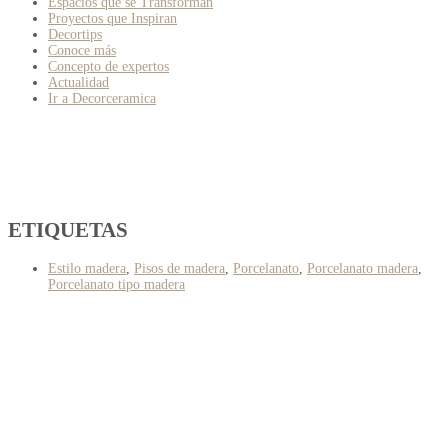
Espacios que se Transforman
Proyectos que Inspiran
Decortips
Conoce más
Concepto de expertos
Actualidad
Ir a Decorceramica
ETIQUETAS
Estilo madera
,
Pisos de madera
,
Porcelanato
,
Porcelanato madera
,
Porcelanato tipo madera