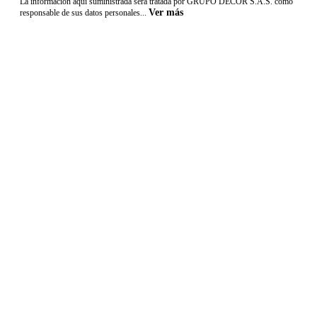
La información aquí suministrada será tratada por GRUPO DECOR S.A.S. como
Ver más
responsable de sus datos personales...