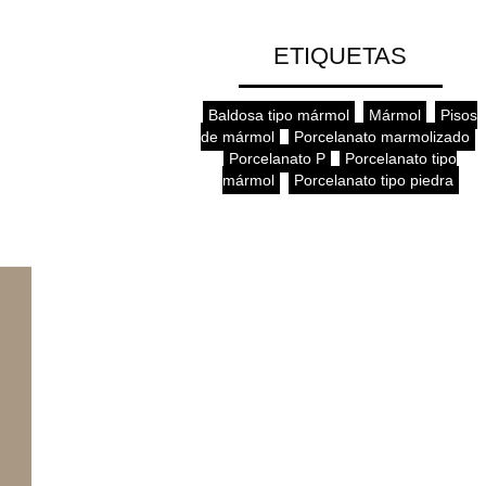
ETIQUETAS
Baldosa tipo mármol
,
Mármol
,
Pisos
de mármol
,
Porcelanato marmolizado
,
Porcelanato P
,
Porcelanato tipo
mármol
,
Porcelanato tipo piedra