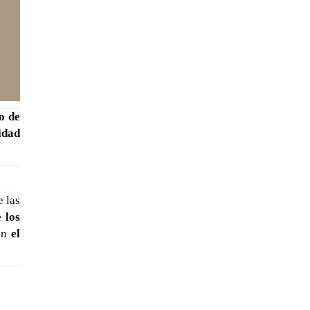
o de
uidad
 las
 los
 en
el