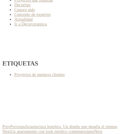
Proyectos que Inspiran
Decortips
Conoce más
Concepto de expertos
Actualidad
Ir a Decorceramica
ETIQUETAS
Proyectos de nuestros clientes
Prev
Previous
Arquitectura hotelera: Un diseño que desafía el tiempo
Next
Un apartamento con look nórdico contemporáneo
Next