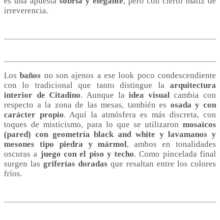
es una apuesta
sobria y elegante
, pero con cierto matiz de
irreverencia.
Los
baños
no son ajenos a ese look poco condescendiente
con lo tradicional que tanto distingue la
arquitectura
interior de Citadino
. Aunque la
idea visual
cambia con
respecto a la zona de las mesas, también es
osada y con
carácter propio
. Aquí la atmósfera es más discreta, con
toques de misticismo, para lo que se utilizaron
mosaicos
(pared)
con geometría black and white
y lavamanos y
mesones tipo piedra y mármol
, ambos en tonalidades
oscuras a
juego con el piso y techo
. Como pincelada final
surgen las
griferías doradas
que resaltan entre los colores
fríos.