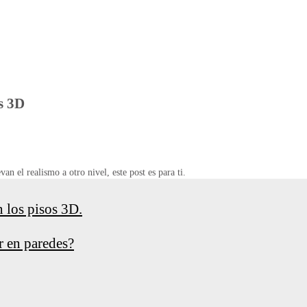
os 3D
an el realismo a otro nivel, este post es para ti.
 los pisos 3D.
ar en paredes?