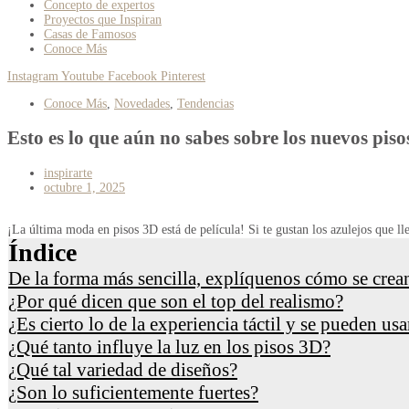
Concepto de expertos
Proyectos que Inspiran
Casas de Famosos
Conoce Más
Instagram
Youtube
Facebook
Pinterest
Conoce Más
,
Novedades
,
Tendencias
Esto es lo que aún no sabes sobre los nuevos pis
inspirarte
octubre 1, 2025
¡La última moda en pisos 3D está de película! Si te gustan los azulejos que llev
Índice
De la forma más sencilla, explíquenos cómo se crean
¿Por qué dicen que son el top del realismo?
¿Es cierto lo de la experiencia táctil y se pueden us
¿Qué tanto influye la luz en los pisos 3D?
¿Qué tal variedad de diseños?
¿Son lo suficientemente fuertes?