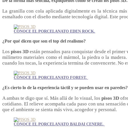
De la forma más sencilla, explíquenos cómo se crean los pisos 3D.
La granilla con cola aplicada digitalmente es la técnica más
esmaltado con el diseño mediante tecnología digital. Este pro
CONOCE EL PORCELANATO EDEN ROCK.
¿Por qué dicen que son el top del realismo?
Los
pisos 3D
están pensados para conquistar desde el primer v
milímetro materiales como el mármol, la piedra o la madera.
cuando los tocas, la experiencia termina de convencerte. No es 
CONOCE EL PORCELANATO FOREST.
¿Es cierto lo de la experiencia táctil y se pueden usar en paredes?
A ambas te digo que sí. Más allá de lo visual, los
pisos 3D
ofre
cotidiano. El relieve acompaña cada paso con una sensación or
que el ambiente se sienta más vivo, acogedor y personal.
CONOCE EL PORCELANATO BALDAI CENERE.